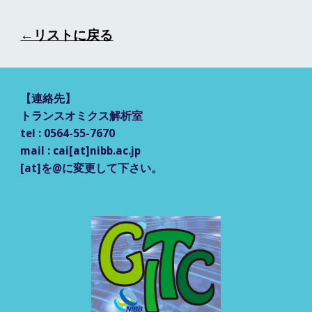
←リストに戻る
【
連絡先
】
トランスオミクス解析室
tel : 0564-55-7670
mail : cai[at]nibb.ac.jp
[at]を@に変更して
下さい。