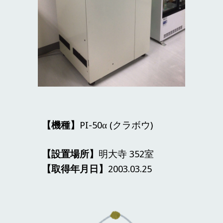
【機種】
PI-50α
(
クラボウ
)
【設置場所】
明大寺
352
室
【取得年月日】
2003.03.25