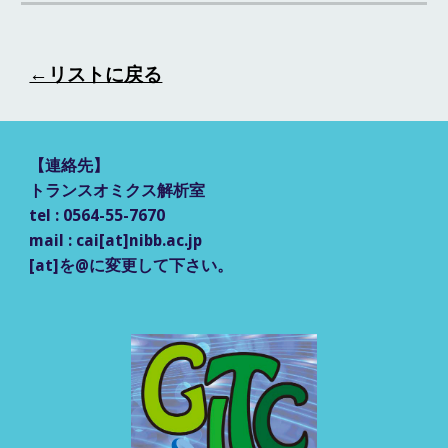
←リストに戻る
【
連絡先
】
トランスオミクス解析室
tel : 0564-55-7670
mail : cai[at]nibb.ac.jp
[at]を@に変更して
下さい。