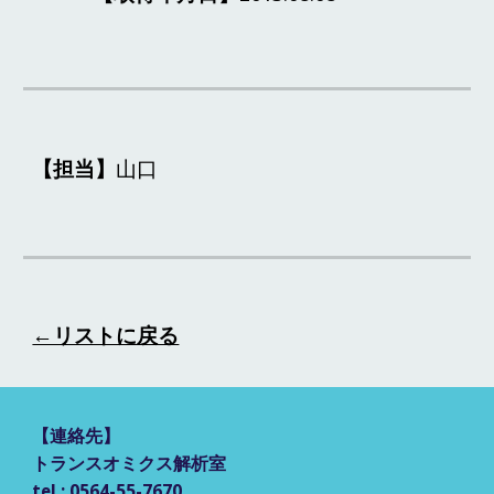
【担当】
山口
←リストに戻る
【
連絡先
】
トランスオミクス解析室
tel : 0564-55-7670