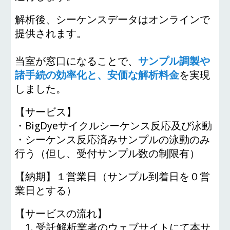
解析後、シーケンスデータはオンラインで
提供されます。
当室が窓口になることで、
サンプル調製や
諸手続の効率化と、安価な解析料金
を実現
しました。
【サービス】
・
BigDyeサイクルシーケンス反応及び泳動
・
シーケンス反応済みサンプルの泳動のみ
行う（但し、受付サンプル数の制限有）
【
納期】
１
営業日（サンプル到着日を
０
営
業日とする）
【
サービスの流れ】
1.
受託解析業者のウェブサイトにて本サ