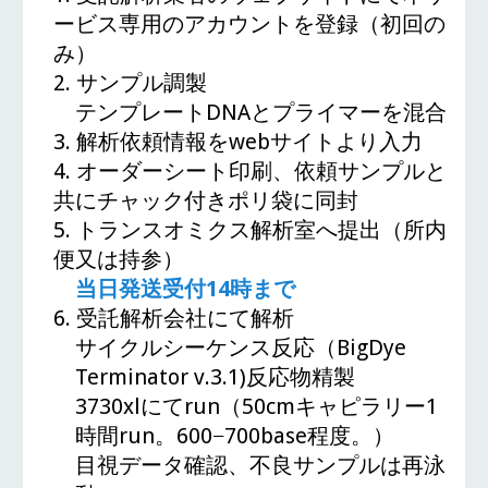
ービス専用のアカウントを登録（初回の
み）
2.
サンプル調製
テンプレートDNAとプライマーを混合
3.
解析依頼情報をwebサイトより入力
4.
オーダーシート印刷、依頼サンプルと
共にチャック付きポリ袋に同封
5.
トランスオミクス解析室へ提出（所内
便又は持参）
当日発送受付14時まで
6.
受託解析会社にて解析
サイクルシーケンス反応（BigDye
Terminator v.3.1
)
反応物精製
3730xlにてrun（50cmキャピラリー1
時間run。600−700base程度
。
）
目視データ確認、不良サンプルは再泳