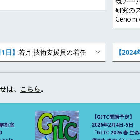
！
義チー
研究のス
Geno
月1日】
若月 技術支援員の着任
【2024
せは、
こちら
。
【GITC開講予定】
ス解析室
2026年2月4日-5日
0
「GITC 2026 春 生