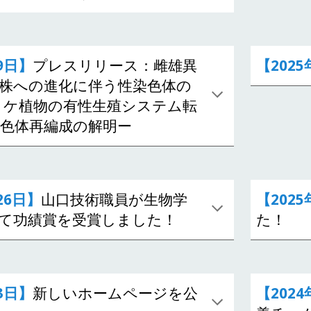
9日】
プレスリリース：雌雄異
【20
25
株への進化に伴う性染色体の
コケ植物の有性生殖システム転
色体再編成の解明ー
26
日】
山口技術職員が
生物学
【202
て功績賞を受賞しまし
た！
た！
3日】
新しいホームページを公
【2024