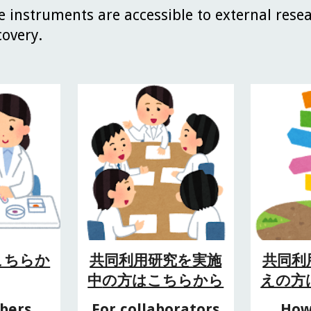
 instruments are accessible to external resea
covery.
こちらか
共同利用研究を実施
共同利
中
の方はこちらから
えの
方
bers
For collaborators
How