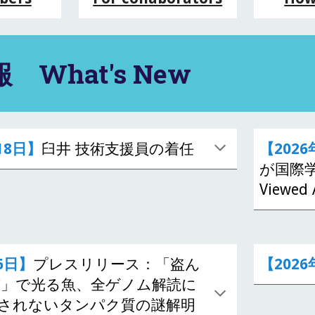
 What's New
18
日】
臼井
技術支援員の着任
【202
が国際
Viewe
6日】
プレスリリース：「盗ん
【202
」で光る魚、全ゲノム解読に
されないタンパク質の謎解明