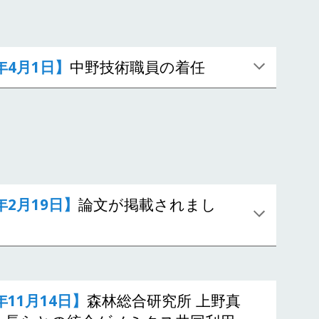
年
4
月1日】
中野
技術
職員
の着任
5年2月19日】
論文が掲載されまし
年11月14日】
森林総合研究所 上野真