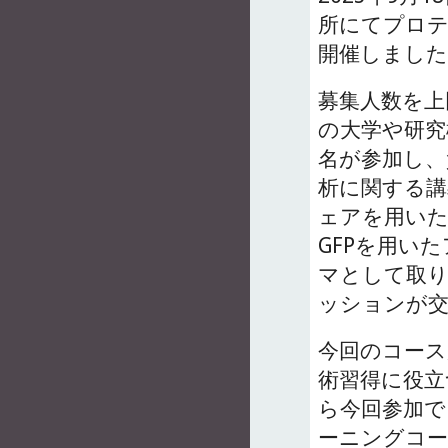
所にてプロ
開催しました
募集人数を上
の大学や研究
名が参加し、
析に関する講
ェアを用いた
GFPを用い
マとして取り
ッションが
今回のコース
術習得に役立
ら今回参加
ーニングコ