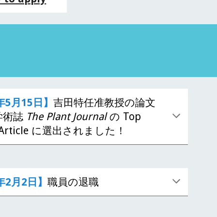
6年5月15日】
吉田特任准教授の論文
学術誌
The Plant Journal
の Top
d Article に選出されました！
6年2月2日】
職員の退職