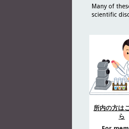
Many of these
scientific dis
所内の方は
ら
For mem