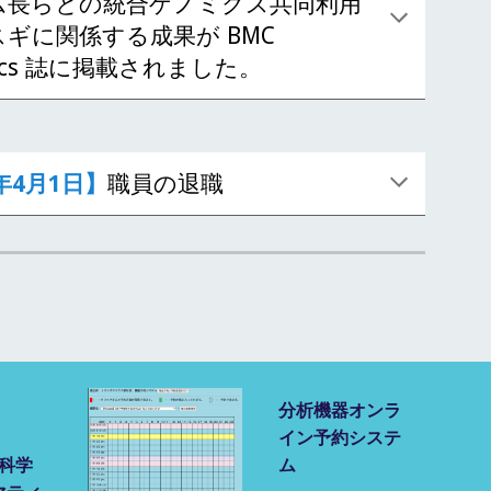
ム長らとの統合ゲノミクス共同利用
ギに関係する成果が BMC
mics 誌に掲載されました。
年
4
月
1
日】
職員
の退職
分析機器オンラ
イン予約システ
命科学
ム