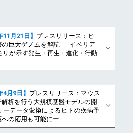
年
11
月
21
日】
プレスリリース：
ヒ
倍の巨大ゲノムを解読 ― イベリア
モリが示す発生・再生・進化・行動
5年4月9日】
プレスリリース：マウス
子解析を行う大規模基盤モデルの開
功 ーデータ変換によるヒトの疾病予
薬への応用も可能にー