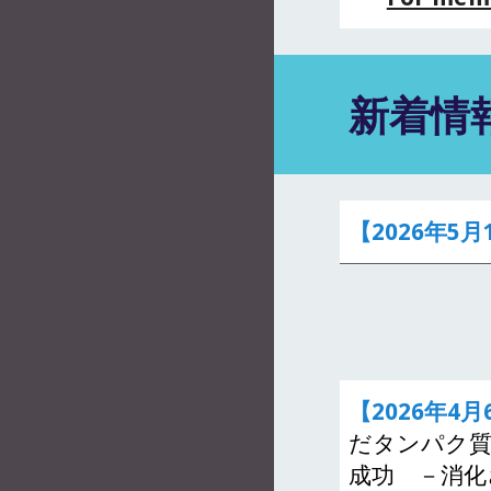
新着情報
【202
6
年
5
月
【2026年4月
だタンパク質
成功 －消化