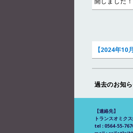
開しました
【2024年10
過去のお知ら
【
連絡先
】
トランスオミク
tel : 0564-55-767