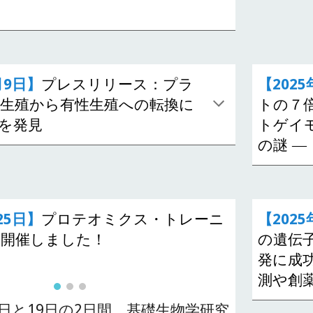
月9日】
プレスリリース：プラ
【2025
生殖から有性生殖への転換に
トの７
を発見
トゲイ
の謎 ―
25日】
プロテオミクス・トレーニ
【202
を開催しました！
の遺伝
発に成
測や創
18日と19日の2日間、基礎生物学研究